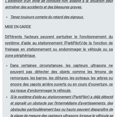
L'adoption d'un style de conduite non adapté à la situation peut
entraîner des accidents et des blessures graves.
Tenez toujours compte du retard des signaux.
MISE EN GARDE
Différents facteurs peuvent perturber le fonctionnement du
système d'aide au stationnement (ParkPilot)/de la fonction de
freinage en stationnement ou endommager le véhicule ou sa
zone périphérique.
Dans certaines circonstances, les capteurs ultrasons ne
peuvent pas détecter des objets comme les timons de
remorques, les barres, les clôtures, les poteaux, les arbres ou
encore des capots arrière ouverts ou en cours d'ouverture, ce
qui risque d'endommager le véhicule.
Si le système d'aide au stationnement (ParkPilot) a déjà détecté
et signalé un obstacle par l'intermédiaire d'avertissements, des
obstacles particulièrement bas ou hauts peuvent disparaître de
la plage de mesure des capteurs ultrasons lorsque le véhicule se