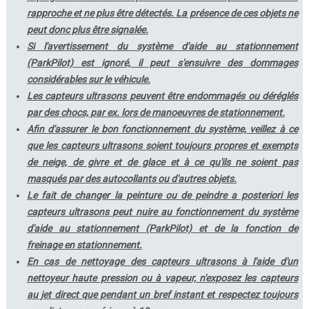
rapproche et ne plus être détectés. La présence de ces objets ne
peut donc plus être signalée.
Si l'avertissement du système d'aide au stationnement
(ParkPilot) est ignoré, il peut s'ensuivre des dommages
considérables sur le véhicule.
Les capteurs ultrasons peuvent être endommagés ou déréglés
par des chocs, par ex. lors de manoeuvres de stationnement.
Afin d'assurer le bon fonctionnement du système, veillez à ce
que les capteurs ultrasons soient toujours propres et exempts
de neige, de givre et de glace et à ce qu'ils ne soient pas
masqués par des autocollants ou d'autres objets.
Le fait de changer la peinture ou de peindre a posteriori les
capteurs ultrasons peut nuire au fonctionnement du système
d'aide au stationnement (ParkPilot) et de la fonction de
freinage en stationnement.
En cas de nettoyage des capteurs ultrasons à l'aide d'un
nettoyeur haute pression ou à vapeur, n'exposez les capteurs
au jet direct que pendant un bref instant et respectez toujours