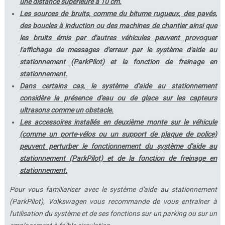
une distance supérieure à 10 cm.
Les sources de bruits, comme du bitume rugueux, des pavés,
des boucles à induction ou des machines de chantier ainsi que
les bruits émis par d'autres véhicules peuvent provoquer
l'affichage de messages d'erreur par le système d'aide au
stationnement (ParkPilot) et la fonction de freinage en
stationnement.
Dans certains cas, le système d'aide au stationnement
considère la présence d'eau ou de glace sur les capteurs
ultrasons comme un obstacle.
Les accessoires installés en deuxième monte sur le véhicule
(comme un porte-vélos ou un support de plaque de police)
peuvent perturber le fonctionnement du système d'aide au
stationnement (ParkPilot) et de la fonction de freinage en
stationnement.
Pour vous familiariser avec le système d'aide au stationnement
(ParkPilot), Volkswagen vous recommande de vous entraîner à
l'utilisation du système et de ses fonctions sur un parking ou sur un