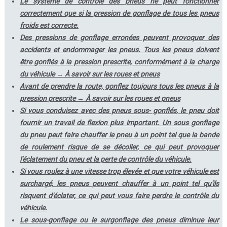
Le système de contrôle des pneus ne peut fonctionner
correctement que si la pression de gonflage de tous les pneus
froids est correcte.
Des pressions de gonflage erronées peuvent provoquer des
accidents et endommager les pneus. Tous les pneus doivent
être gonflés à la pression prescrite, conformément à la charge
du véhicule → À savoir sur les roues et pneus
Avant de prendre la route, gonflez toujours tous les pneus à la
pression prescrite → À savoir sur les roues et pneus
Si vous conduisez avec des pneus sous- gonflés, le pneu doit
fournir un travail de flexion plus important. Un sous gonflage
du pneu peut faire chauffer le pneu à un point tel que la bande
de roulement risque de se décoller, ce qui peut provoquer
l'éclatement du pneu et la perte de contrôle du véhicule.
Si vous roulez à une vitesse trop élevée et que votre véhicule est
surchargé, les pneus peuvent chauffer à un point tel qu'ils
risquent d'éclater, ce qui peut vous faire perdre le contrôle du
véhicule.
Le sous-gonflage ou le surgonflage des pneus diminue leur