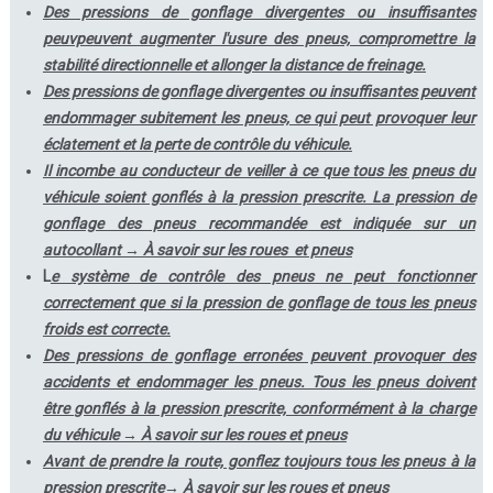
Des pressions de gonflage divergentes ou insuffisantes
peuvpeuvent augmenter l'usure des pneus, compromettre la
stabilité directionnelle et allonger la distance de freinage.
Des pressions de gonflage divergentes ou insuffisantes peuvent
endommager subitement les pneus, ce qui peut provoquer leur
éclatement et la perte de contrôle du véhicule.
Il incombe au conducteur de veiller à ce que tous les pneus du
véhicule soient gonflés à la pression prescrite. La pression de
gonflage des pneus recommandée est indiquée sur un
autocollant → À savoir sur les roues et pneus
L
e système de contrôle des pneus ne peut fonctionner
correctement que si la pression de gonflage de tous les pneus
froids est correcte.
Des pressions de gonflage erronées peuvent provoquer des
accidents et endommager les pneus. Tous les pneus doivent
être gonflés à la pression prescrite, conformément à la charge
du véhicule → À savoir sur les roues et pneus
Avant de prendre la route, gonflez toujours tous les pneus à la
pression prescrite→ À savoir sur les roues et pneus