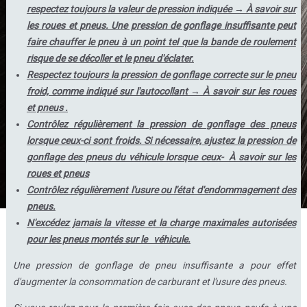
respectez toujours la valeur de pression indiquée → À savoir sur
les roues et pneus. Une pression de gonflage insuffisante peut
faire chauffer le pneu à un point tel que la bande de roulement
risque de se décoller et le pneu d'éclater.
Respectez toujours la pression de gonflage correcte sur le pneu
froid, comme indiqué sur l'autocollant → À savoir sur les roues
et pneus .
Contrôlez régulièrement la pression de gonflage des pneus
lorsque ceux-ci sont froids. Si nécessaire, ajustez la pression de
gonflage des pneus du véhicule lorsque ceux- À savoir sur les
roues et pneus
Contrôlez régulièrement l'usure ou l'état d'endommagement des
pneus.
N'excédez jamais la vitesse et la charge maximales autorisées
pour les pneus montés sur le véhicule.
Une pression de gonflage de pneu insuffisante a pour effet
d'augmenter la consommation de carburant et l'usure des pneus.