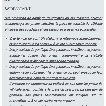
secondes.
AVERTISSEMENT
Des pressions de gonflage divergentes ou insuffisantes peuvent
endommager les pneus, entraîner la perte de contrôle du véhicule
et causer des accidents et des blessures graves voire mortelles.
Si le témoin de contrôle s'allume, arrêtez-vous immédiatement
et contrôlez tous les pneus → À savoir sur les roues et pneus
Des pressions de gonflage divergentes ou insuffisantes peuvent
augmenter l'usure des pneus, compromettre la stabilité
directionnelle et allonger la distance de freinage.
Des pressions de gonflage divergentes ou insuffisantes peuvent
endommager subitement les pneus, ce qui peut provoquer leur
éclatement et la perte de contrôle du véhicule
Il incombe au conducteur de veiller à ce que tous les pneus du
véhicule soient gonflés à la pression prescrite. La pression de
gonflage des pneus recommandée est indiquée sur un
autocollant →À savoir sur les roues et pneus