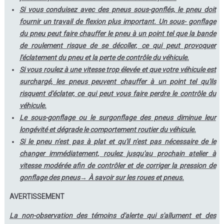
Si vous conduisez avec des pneus sous-gonflés, le pneu doit
fournir un travail de flexion plus important. Un sous- gonflage
du pneu peut faire chauffer le pneu à un point tel que la bande
de roulement risque de se décoller, ce qui peut provoquer
l'éclatement du pneu et la perte de contrôle du véhicule.
Si vous roulez à une vitesse trop élevée et que votre véhicule est
surchargé, les pneus peuvent chauffer à un point tel qu'ils
risquent d'éclater, ce qui peut vous faire perdre le contrôle du
véhicule.
Le sous-gonflage ou le surgonflage des pneus diminue leur
longévité et dégrade le comportement routier du véhicule.
Si le pneu n'est pas à plat et qu'il n'est pas nécessaire de le
changer immédiatement, roulez jusqu'au prochain atelier à
vitesse modérée afin de contrôler et de corriger la pression de
gonflage des pneus→ À savoir sur les roues et pneus.
AVERTISSEMENT
La non-observation des témoins d'alerte qui s'allument et des