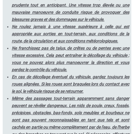
prudente tout en anticipant. Une vitesse trop élevée ou une
mauvaise manoeuvre de conduite risque de provoquer des
blessures graves et des dommages sur le véhicule.
Ne roulez jamais à une vitesse supérieure à celle qui est
appropriée aux sorties en tout-terrain, aux conditions de la
route, de la circulation et aux conditions météorologiques.
Ne franchissez pas de talus, de crêtes ou de pentes avec une
vitesse excessive. Cela peut entraîner le décollage du véhicule ;
vous ne pouvez alors plus manoeuvrer la direction et vous
perdez le contrôle du véhicule.
En cas de décollage éventuel du véhicule, gardez toujours les
roues alignées. Si les roues sont braquées lors du contact avec
le sol, le véhicule risque de se retourner.
Même des passages tout-terrain apparemment sans danger
peuvent se révéler dangereux. Les nids de poule, creux, fossés,
précipices, obstacles, bas-fonds, sols meubles et bourbeux ne
sont pas souvent reconnaissables en tant que tels et sont
cachés en partie ou même complètement par de l'eau, de l'herbe