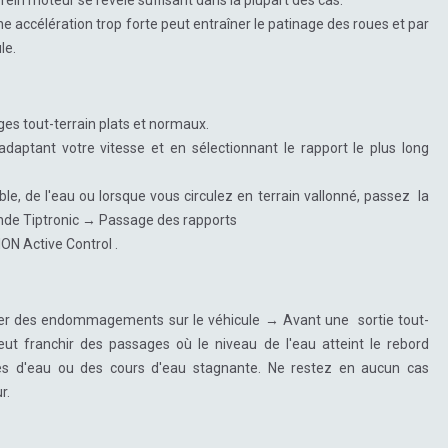
frein moteur se révèle suffisant dans la plupart des cas.
ne accélération trop forte peut entraîner le patinage des roues et par
le.
ges tout-terrain plats et normaux.
daptant votre vitesse et en sélectionnant le rapport le plus long
le, de l'eau ou lorsque vous circulez en terrain vallonné, passez la
de Tiptronic → Passage des rapports
ON Active Control .
uer des endommagements sur le véhicule → Avant une sortie tout-
eut franchir des passages où le niveau de l'eau atteint le rebord
ques d'eau ou des cours d'eau stagnante. Ne restez en aucun cas
r.