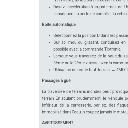
frein n'est pas toujours nécessaire car le 
Dosez l'accélération à sa juste mesure. U
conséquent la perte de contrôle du véhicu
Boîte automatique
Sélectionnez la position D dans les passa
Sur sol mou ou glissant, conduisez en a
possible avec la commande Tiptronic.
Lorsque vous traversez de la boue,du sab
3ème ou la 2ème vitesse avec la comman
Utilisation du mode tout-terrain → 4MOTI
Passages à gué
La traversée de terrains inondés peut provoq
terrain En roulant prudemment, le véhicule p
inférieur de la carrosserie, par ex. des fla
immobilisé dans l'eau, n coupez jamais le moteu
AVERTISSEMENT