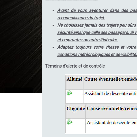
Avant de vous aventurer dans des pass
reconnaissance du trajet.
Ne choisissez jamais des trajets peu sûrs
sécurité ainsi que celle des passagers. Si v
et empruntez un autre itinéraire.
Adaptez toujours votre vitesse et votre
conditions météorologiques et de visibilité.
Témoins d'alerte et de contrôle