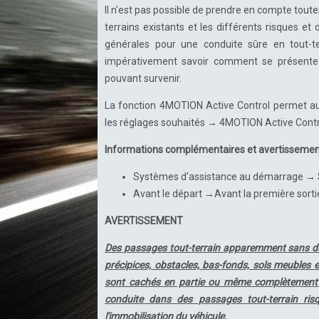
Il n'est pas possible de prendre en compte toute
terrains existants et les différents risques et
générales pour une conduite sûre en tout-t
impérativement savoir comment se présente l
pouvant survenir.
La fonction 4MOTION Active Control permet au 
les réglages souhaités → 4MOTION Active Contr
Informations complémentaires et avertisseme
Systèmes d'assistance au démarrage → 
Avant le départ →Avant la première sortie
AVERTISSEMENT
Des passages tout-terrain apparemment sans dan
précipices, obstacles, bas-fonds, sols meubles 
sont cachés en partie ou même complètement pa
conduite dans des passages tout-terrain ris
l'immobilisation du véhicule.