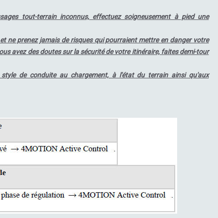
ages tout-terrain inconnus, effectuez soigneusement à pied une
 et ne prenez jamais de risques qui pourraient mettre en danger votre
ous avez des doutes sur la sécurité de votre itinéraire, faites demi-tour
 style de conduite au chargement, à l'état du terrain ainsi qu'aux