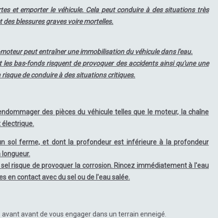
tes et emporter le véhicule. Cela peut conduire à des situations très
des blessures graves voire mortelles.
moteur peut entraîner une immobilisation du véhicule dans l'eau.
t les bas-fonds risquent de provoquer des accidents ainsi qu'une une
 risque de conduire à des situations critiques.
'endommager des pièces du véhicule telles que le moteur, la chaîne
 électrique.
n sol ferme, et dont la profondeur est inférieure à la profondeur
 longueur.
e sel risque de provoquer la corrosion. Rincez immédiatement à l'eau
s en contact avec du sel ou de l'eau salée.
s avant avant de vous engager dans un terrain enneigé.