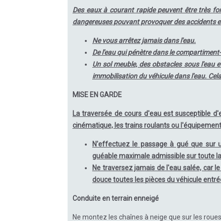
Des eaux à courant rapide peuvent être très for
dangereuses pouvant provoquer des accidents et 
Ne vous arrêtez jamais dans l'eau.
De l'eau qui pénètre dans le compartiment-
Un sol meuble, des obstacles sous l'eau e
immobilisation du véhicule dans l'eau. Cela
MISE EN GARDE
La traversée de cours d'eau est susceptible d
cinématique, les trains roulants ou l'équipement
N'effectuez le passage à gué que sur u
guéable maximale admissible sur toute la
Ne traversez jamais de l'eau salée, car l
douce toutes les pièces du véhicule entrée
Conduite en terrain enneigé
Ne montez les chaînes à neige que sur les roue