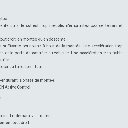
ntée.
identé ou si le sol est trop meuble, n'empruntez pas ce terrain et
tout droit, en montée ou en descente.
ste suffisante pour venir à bout de la montée. Une accélération trop
es et la perte de contrôle du véhicule. Une accélération trop faible
rrête.
êter ou faire demi-tour.
ayer durant la phase de montée.
ON Active Control
e
frein et redémarrez le moteur.
ement tout droit.