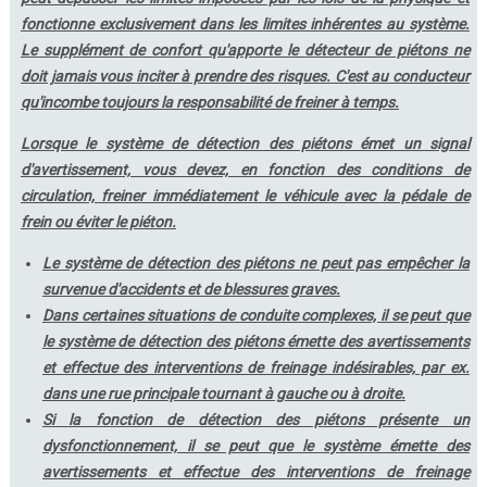
fonctionne exclusivement dans les limites inhérentes au système.
Le supplément de confort qu'apporte le détecteur de piétons ne
doit jamais vous inciter à prendre des risques. C'est au conducteur
qu'incombe toujours la responsabilité de freiner à temps.
Lorsque le système de détection des piétons émet un signal
d'avertissement, vous devez, en fonction des conditions de
circulation, freiner immédiatement le véhicule avec la pédale de
frein ou éviter le piéton.
Le système de détection des piétons ne peut pas empêcher la
survenue d'accidents et de blessures graves.
Dans certaines situations de conduite complexes, il se peut que
le système de détection des piétons émette des avertissements
et effectue des interventions de freinage indésirables, par ex.
dans une rue principale tournant à gauche ou à droite.
Si la fonction de détection des piétons présente un
dysfonctionnement, il se peut que le système émette des
avertissements et effectue des interventions de freinage