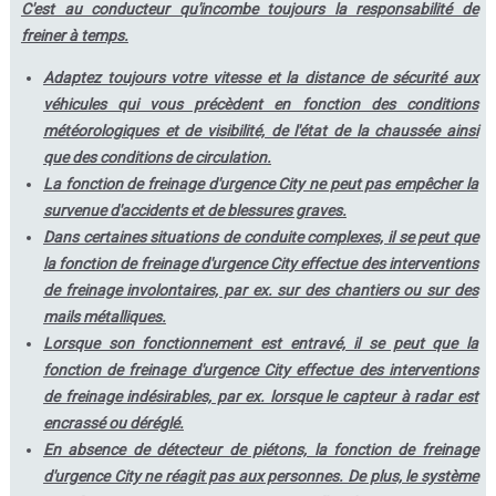
C'est au conducteur qu'incombe toujours la responsabilité de
freiner à temps.
Adaptez toujours votre vitesse et la distance de sécurité aux
véhicules qui vous précèdent en fonction des conditions
météorologiques et de visibilité, de l'état de la chaussée ainsi
que des conditions de circulation.
La fonction de freinage d'urgence City ne peut pas empêcher la
survenue d'accidents et de blessures graves.
Dans certaines situations de conduite complexes, il se peut que
la fonction de freinage d'urgence City effectue des interventions
de freinage involontaires, par ex. sur des chantiers ou sur des
mails métalliques.
Lorsque son fonctionnement est entravé, il se peut que la
fonction de freinage d'urgence City effectue des interventions
de freinage indésirables, par ex. lorsque le capteur à radar est
encrassé ou déréglé.
En absence de détecteur de piétons, la fonction de freinage
d'urgence City ne réagit pas aux personnes. De plus, le système