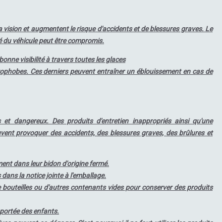
 vision et augmentent le risque d'accidents et de blessures graves. Le
 du véhicule peut être compromis.
onne visibilité à travers toutes les glaces
drophobes. Ces derniers peuvent entraîner un éblouissement en cas de
s et dangereux. Des produits d'entretien inappropriés ainsi qu'une
euvent provoquer des accidents, des blessures graves, des brûlures et
ent dans leur bidon d'origine fermé.
ans la notice jointe à l'emballage.
de bouteilles ou d'autres contenants vides pour conserver des produits
 portée des enfants.