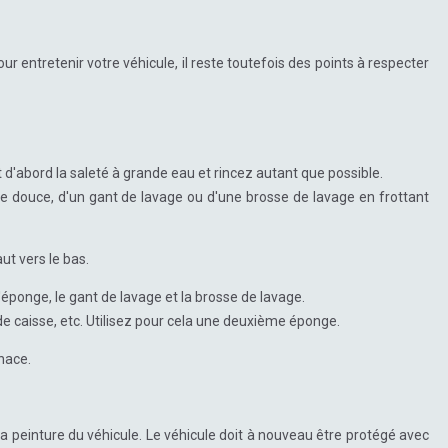
r entretenir votre véhicule, il reste toutefois des points à respecter
 d'abord la saleté à grande eau et rincez autant que possible.
ge douce, d'un gant de lavage ou d'une brosse de lavage en frottant
t vers le bas.
nge, le gant de lavage et la brosse de lavage.
 de caisse, etc. Utilisez pour cela une deuxième éponge.
nace.
la peinture du véhicule. Le véhicule doit à nouveau être protégé avec