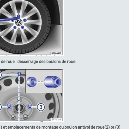
de roue : desserrage des boulons de roue
) et emplacements de montage du boulon antivol de roue(2) or (3)