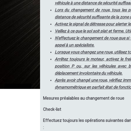
véhicule à une distance de sécurité suffisa
Lors du changement de roue, tous les pas
distance de sécurité suffisante de la zone d
Activez le signal de détresse pour alerter l
Veillez à ce que le sol soit plat et ferme. U
N'effectuez le changement de roue que si v
appel à un spécialiste.
Lorsque vous changez une roue, utilisez to
Arrêtez toujours le moteur, activez le fr
position P ou, sur les véhicules avec 
déplacement involontaire du véhicule.
Après avoir changé une roue, vérifiez imm
dynamométrique en parfait état de fonct
Mesures préalables au changement de roue
Check-list
Effectuez toujours les opérations suivantes da
: