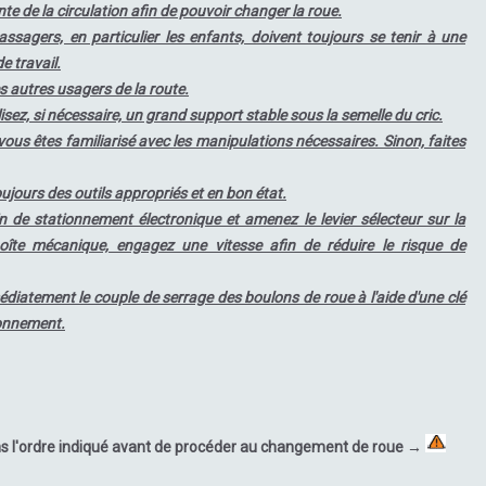
nte de la circulation afin de pouvoir changer la roue.
sagers, en particulier les enfants, doivent toujours se tenir à une
e travail.
es autres usagers de la route.
tilisez, si nécessaire, un grand support stable sous la semelle du cric.
ous êtes familiarisé avec les manipulations nécessaires. Sinon, faites
ujours des outils appropriés et en bon état.
ein de stationnement électronique et amenez le levier sélecteur sur la
boîte mécanique, engagez une vitesse afin de réduire le risque de
édiatement le couple de serrage des boulons de roue à l'aide d'une clé
ionnement.
ns l'ordre indiqué avant de procéder au changement de roue →