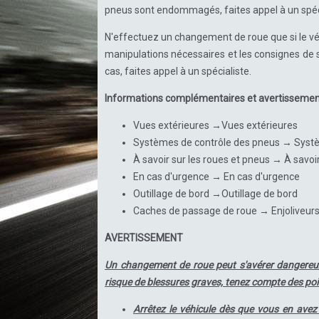
pneus sont endommagés, faites appel à un spéci
N'effectuez un changement de roue que si le véhi
manipulations nécessaires et les consignes de séc
cas, faites appel à un spécialiste.
Informations complémentaires et avertisseme
Vues extérieures →Vues extérieures
Systèmes de contrôle des pneus → Systè
À savoir sur les roues et pneus → À savoi
En cas d'urgence → En cas d'urgence
Outillage de bord →Outillage de bord
Caches de passage de roue → Enjoliveurs
AVERTISSEMENT
Un changement de roue peut s'avérer dangereux, 
risque de blessures graves, tenez compte des poi
Arrêtez le véhicule dès que vous en avez 