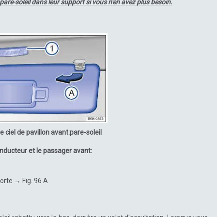
 pare-soleil dans leur support si vous n'en avez plus besoin.
e ciel de pavillon avant:pare-soleil
onducteur et le passager avant:
orte → Fig. 96 A .