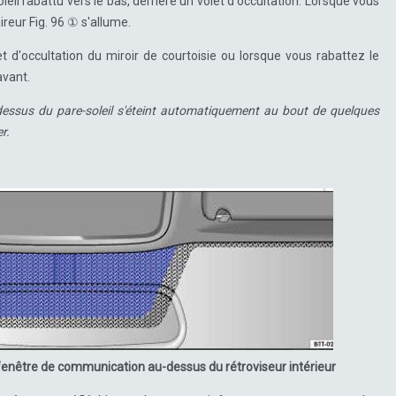
leil rabattu vers le bas, derrière un volet d'occultation. Lorsque vous
aireur Fig. 96 ① s'allume.
et d'occultation du miroir de courtoisie ou lorsque vous rabattez le
avant.
- dessus du pare-soleil s'éteint automatiquement au bout de quelques
r.
 fenêtre de communication au-dessus du rétroviseur intérieur