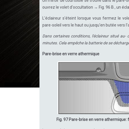
Un miroir de courtoisie se trouve dans le pare-so
ouvrez le volet d'occultation → Fig. 96 B , un écl
L'éclaireur s'éteint lorsque vous fermez le vol
pare-soleil vers le haut ou jusqu'en butée vers l'
Dans certaines conditions, l'éclaireur situé au
minutes. Cela empêche la batterie de se décharge
Pare-brise en verre athermique
Fig. 97 Pare-brise en verre athermique: